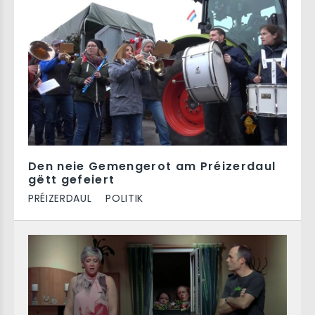
Den neie Gemengerot am Préizerdaul
gëtt gefeiert
PRÉIZERDAUL
POLITIK