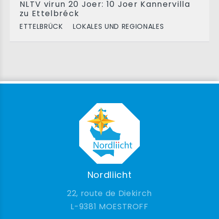
NLTV virun 20 Joer: 10 Joer Kannervilla
zu Ettelbréck
ETTELBRÜCK
LOKALES UND REGIONALES
Nordliicht
22, route de Diekirch
9381 MOESTROFF