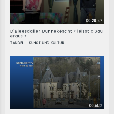
00:29:47
D'Bleesdaller Dunnekëscht « léisst d'Sau
eraus »
TANDEL
KUNST UND KULTUR
00:51:12