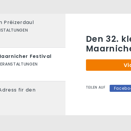
 Préizerdaul
NSTALTUNGEN
Den 32. k
Maarniche
Maarnicher Festival
VERANSTALTUNGEN
Vi
TEILEN AUF
Facebo
Adress fir den
S