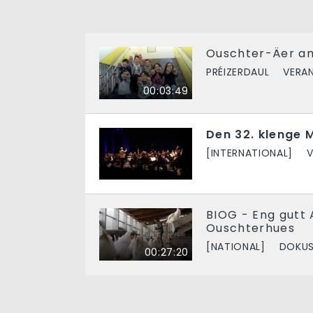
Ouschter-Äer am
PRÉIZERDAUL
VERA
00:03:49
Den 32. klenge 
[INTERNATIONAL]
BIOG - Eng gutt 
Ouschterhues
[NATIONAL]
DOKU
00:27:20