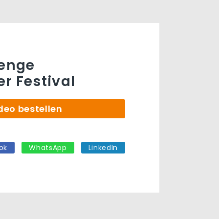
lenge
r Festival
deo bestellen
ok
WhatsApp
LinkedIn