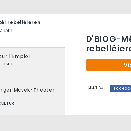
éi rebelléieren
CHAFT
D'BIOG-Më
rebelléie
ur l'Emploi
CHAFT
Vi
TEILEN AUF
Facebo
erger Musek-Theater
KULTUR