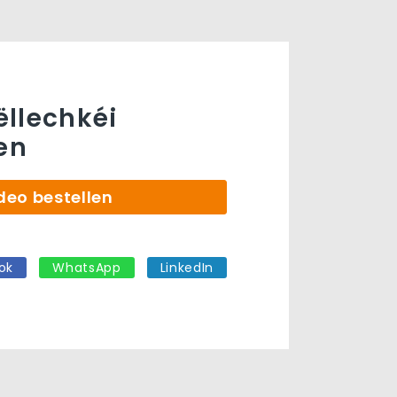
llechkéi
ren
deo bestellen
ok
WhatsApp
LinkedIn