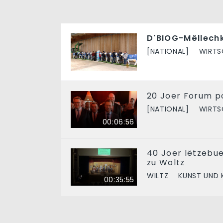
D'BIOG-Mëllechk
[NATIONAL]
WIRTS
20 Joer Forum po
[NATIONAL]
WIRTS
00:06:56
40 Joer lëtzebu
zu Woltz
WILTZ
KUNST UND 
00:35:55