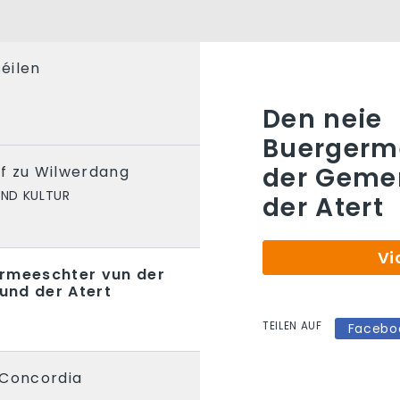
séilen
Den neie
Buergerm
der Geme
f zu Wilwerdang
UND KULTUR
der Atert
Vi
ermeeschter vun der
und der Atert
TEILEN AUF
Facebo
 Concordia