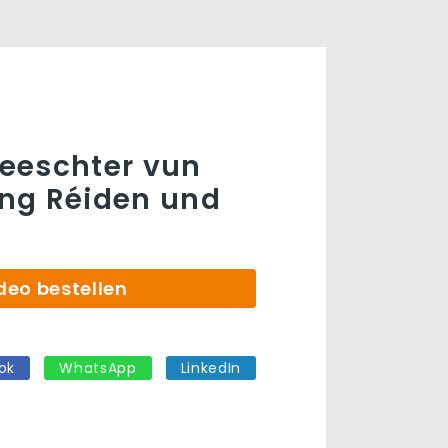
eeschter vun
ng Réiden und
deo bestellen
ok
WhatsApp
LinkedIn