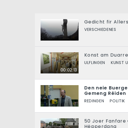
Gedicht fir Aller
VERSCHIEDENES
Konst am Duarre
ULFLINGEN
KUNST 
00:02:13
Den neie Buerg
Gemeng Réiden 
REDINGEN
POLITIK
50 Joer Fanfare
Hëpperdang