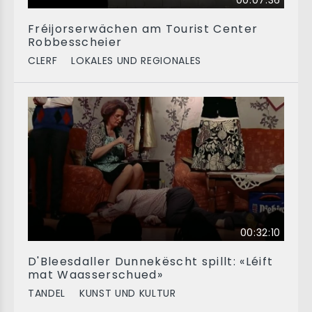
00:07:36
Fréijorserwächen am Tourist Center
Robbesscheier
CLERF
LOKALES UND REGIONALES
00:32:10
D'Bleesdaller Dunnekëscht spillt: «Léift
mat Waasserschued»
TANDEL
KUNST UND KULTUR