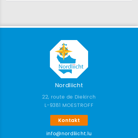
Nordliicht
22, route de Diekirch
9381 MOESTROFF
Kontakt
info@nordliicht.lu