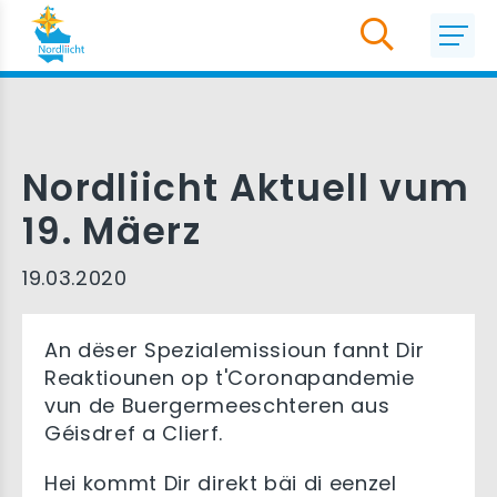
Nordliicht Aktuell vum
19. Mäerz
19.03.2020
An dëser Spezialemissioun fannt Dir
Reaktiounen op t'Coronapandemie
vun de Buergermeeschteren aus
Géisdref a Clierf.
Hei kommt Dir direkt bäi di eenzel