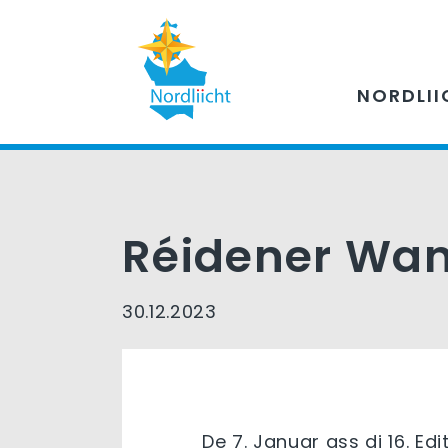
NORDLII
Réidener Want
30.12.2023
De 7. Januar ass di 16. E