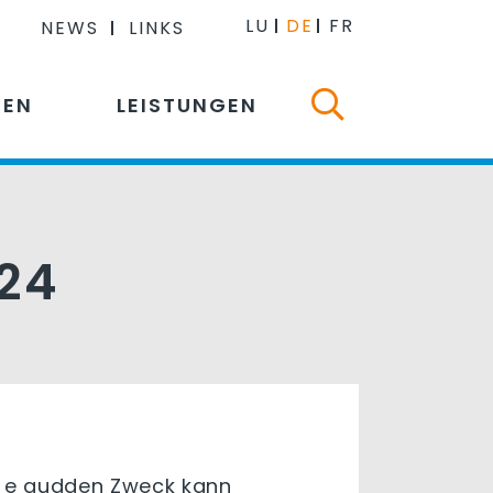
LU
DE
FR
NEWS
LINKS
NEN
LEISTUNGEN
024
ir e gudden Zweck kann