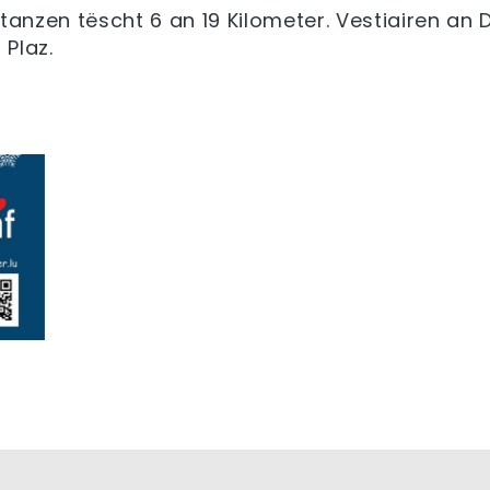
anzen tëscht 6 an 19 Kilometer. Vestiairen an
 Plaz.