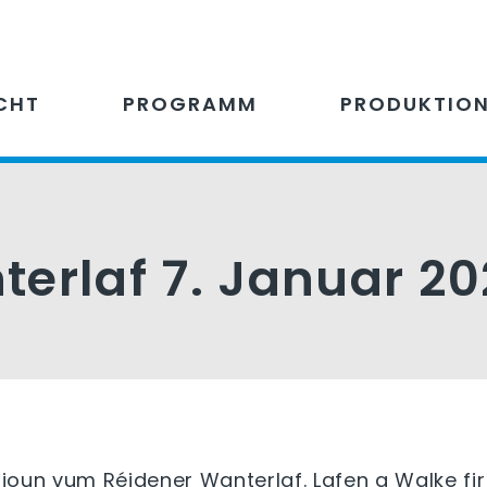
CHT
PROGRAMM
PRODUKTIO
erlaf 7. Januar 2
ditioun vum Réidener Wanterlaf. Lafen a Walke f