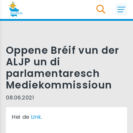
Oppene Bréif vun der
ALJP un di
parlamentaresch
Mediekommissioun
08.06.2021
Hei de
Link
.