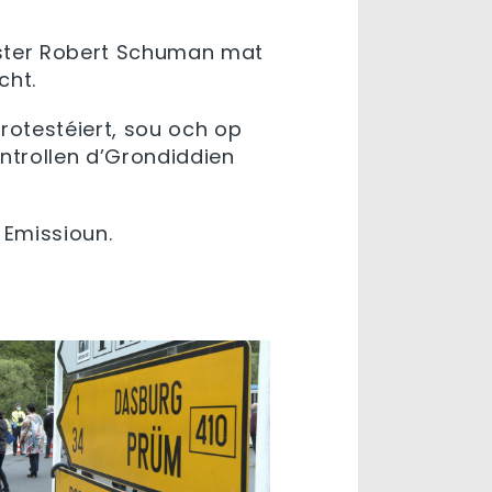
ter
Robert Schuman
mat
cht
.
rotestéiert
,
sou
och
op
ntrollen
d’Grondiddien
r
Emissioun
.