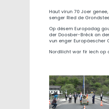
Haut
virun
70
Joer
genee
senger
Ried de
Grondste
Op
dësem
Europadag
go
der
Doosber-Bréck
an de
vun
enger
Europäescher
G
Nordliicht war
fir
iech
op