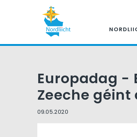
NORDLII
Europadag - 
Zeeche géint 
09.05.2020