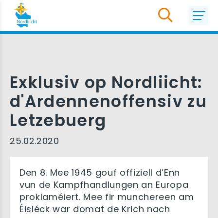
Exklusiv op Nordliicht:
d'Ardennenoffensiv zu
Letzebuerg
25.02.2020
Den 8. Mee 1945 gouf offiziell d’Enn
vun de Kampfhandlungen an Europa
proklaméiert. Mee fir munchereen am
Éisléck war domat de Krich nach