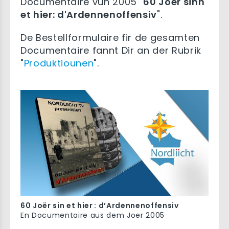
Documentaire vun 2005 "
60 Joer sinn
et hier: d'Ardennenoffensiv
".
De Bestellformulaire fir de gesamten
Documentaire fannt Dir an der Rubrik
"
Produktiounen
".
60 Joër sin et hier : d’Ardennenoffensiv
En Documentaire aus dem Joer 2005