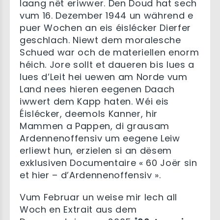
laang nët eriwwer. Den Doud hat sech
vum 16. Dezember 1944 un während e
puer Wochen an eis éislécker Dierfer
geschlach. Niewt dem moralesche
Schued war och de materiellen enorm
héich. Jore sollt et daueren bis lues a
lues d’Leit hei uewen am Norde vum
Land nees hieren eegenen Daach
iwwert dem Kapp haten. Wéi eis
Éislécker, deemols Kanner, hir
Mammen a Pappen, di grausam
Ardennenoffensiv um eegene Leiw
erliewt hun, erzielen si an dësem
exklusiven Documentaire « 60 Joër sin
et hier – d’Ardennenoffensiv ».
Vum Februar un weise mir Iech all
Woch en Extrait aus dem