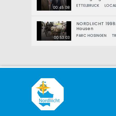
ETTELBRUCK
LOCAL
00:45:08
NORDLIICHT 1998
Housen
PARC HOSINGEN
T
00:53:03