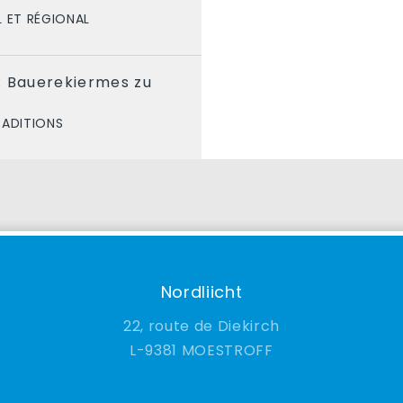
 ET RÉGIONAL
: Bauerekiermes zu
RADITIONS
Nordliicht
22, route de Diekirch
9381 MOESTROFF