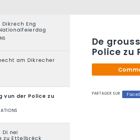
u Dikrech Eng
 Nationalfeierdag
ONS
De grouss
Police zu
becht am Dikrecher
Comman
PARTAGER SUR
Face
 vun der Police zu
TATIONS
 Di nei
 zu Ettelbréck