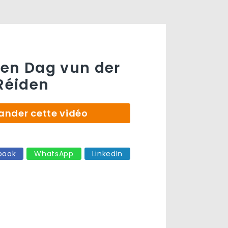
en Dag vun der
 Réiden
der cette vidéo
book
WhatsApp
LinkedIn