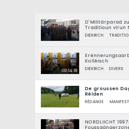
D'Militärparad z
Traditioun virun
DIEKIRCH
TRADITI
Erënnerungsaar
Kolléisch
DIEKIRCH
DIVERS
00:14:18
De groussen Dag
Réiden
RÉDANGE
MANIFES
NORDLIICHT 1997:
Foussgängerzone