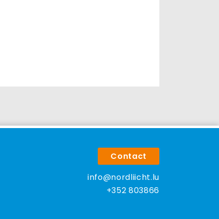
Contact
info@nordliicht.lu
+352 803866