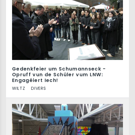
Gedenkfeier um Schumannseck -
Opruff vun de Schüler vum LNW:
Engagéiert Iech!
WILTZ
DIVERS