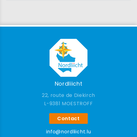
Nordliicht
22, route de Diekirch
9381 MOESTROFF
Contact
info@nordliicht.lu