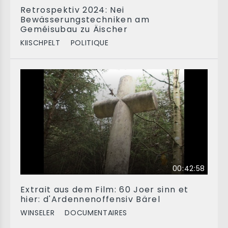
Retrospektiv 2024: Nei
Bewässerungstechniken am
Geméisubau zu Äischer
KIISCHPELT
POLITIQUE
00:42:58
Extrait aus dem Film: 60 Joer sinn et
hier: d'Ardennenoffensiv Bärel
WINSELER
DOCUMENTAIRES