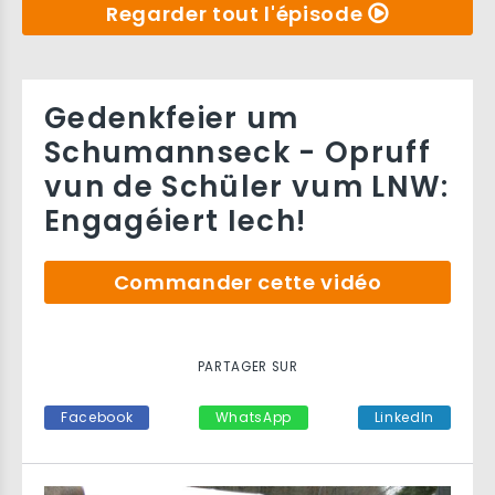
Regarder tout l'épisode
Gedenkfeier um
Schumannseck - Opruff
vun de Schüler vum LNW:
Engagéiert Iech!
Commander cette vidéo
PARTAGER SUR
Facebook
WhatsApp
LinkedIn