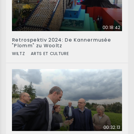
00:18:42
Retrospektiv 2024: De Kannermusée
"Plomm" zu Wooltz
WILTZ
ARTS ET CULTURE
00:32:13