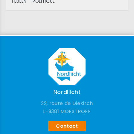
FEULEN
POLITIQUE
Nordliicht
22, route de Diekirch
9381 MOESTROFF
Contact