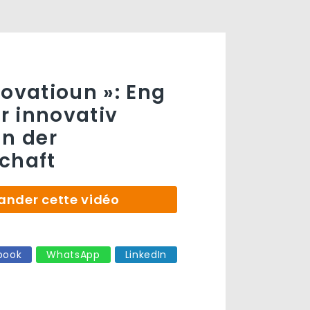
novatioun »: Eng
ir innovativ
an der
chaft
der cette vidéo
book
WhatsApp
LinkedIn