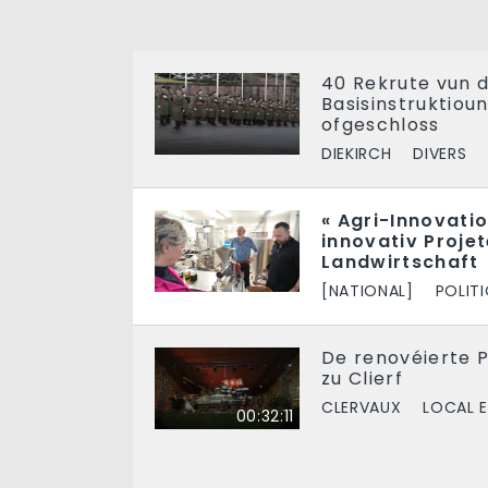
40 Rekrute vun d
Basisinstruktiou
ofgeschloss
DIEKIRCH
DIVERS
« Agri-Innovatio
innovativ Proje
Landwirtschaft
[NATIONAL]
POLIT
De renovéierte 
zu Clierf
CLERVAUX
LOCAL E
00:32:11