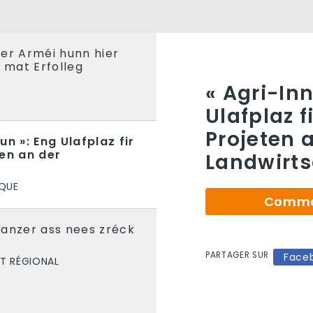
er Arméi hunn hier
n mat Erfolleg
« Agri-In
Ulafplaz f
Projeten 
un »: Eng Ulafplaz fir
ten an der
Landwirts
IQUE
Comman
Panzer ass nees zréck
PARTAGER SUR
Face
T RÉGIONAL