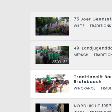
75 Joer Geenzef
WILTZ
TRADITIONS
49. Landjugendd
MERSCH
TRADITIO
00:29:07
Traditionellt Ba
Brotebaach
WINCRANGE
TRADI
NORDLIICHT 1997