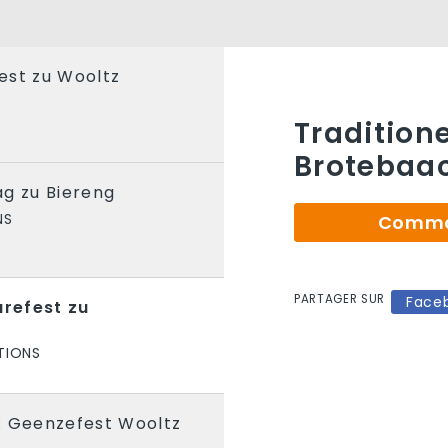
est zu Wooltz
Traditione
Brotebaa
ag zu Biereng
NS
Comman
PARTAGER SUR
Face
urefest zu
TIONS
: Geenzefest Wooltz