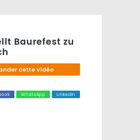
llt Baurefest zu
ch
der cette vidéo
book
WhatsApp
LinkedIn