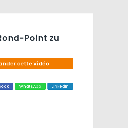
Rond-Point zu
der cette vidéo
book
WhatsApp
LinkedIn