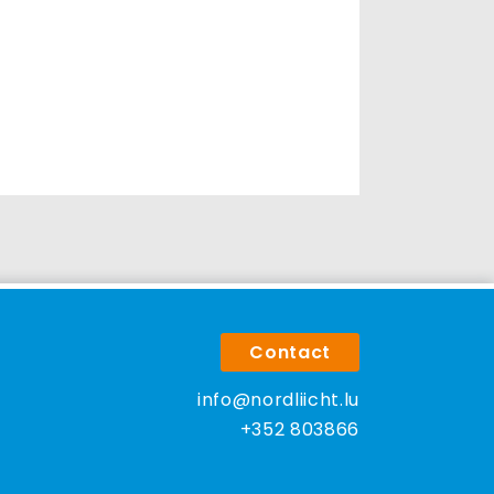
Contact
info@nordliicht.lu
+352 803866