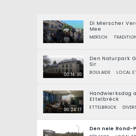
Di Mierscher Ver
Mee
MERSCH
TRADITIO
Den Naturpark G
Sir
BOULAIDE
LOCAL E
00:14:30
Handwierksdag 
Ettelbréck
ETTELBRUCK
DIVER
00:24:17
Den neie Rond-P