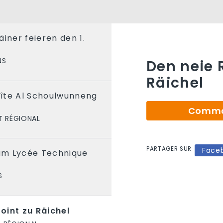
äiner feieren den 1.
NS
Den neie 
Räichel
îte Al Schoulwunneng
Comman
T RÉGIONAL
PARTAGER SUR
Face
am Lycée Technique
S
oint zu Räichel