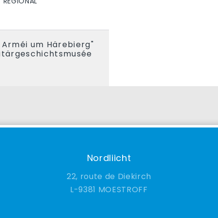
T RÉGIONAL
s Arméi um Härebierg"
litärgeschichtsmusée
Nordliicht
22, route de Diekirch
9381 MOESTROFF