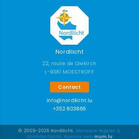
Nordliicht
22, route de Diekirch
9381 MOESTROFF
Contact
info@nordliicht.lu
+352 803866
© 2009-2026 Nordliicht.
Mentions légales &
confidentialité
.
Agence web
mum.lu