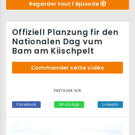
Regarder tout l'épisode
Offiziell Planzung fir den
Nationalen Dag vum
Bam am Kiischpelt
Commander cette vidéo
PARTAGER SUR
Facebook
WhatsApp
LinkedIn