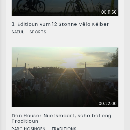
00:11:58
3. Editioun vum 12 Stonne Vëlo Kéiber
SAEUL
SPORTS
00:22:00
Den Houser Nuetsmaart, scho bal eng
Traditioun
PARC HOSINGEN
TRADITIONS