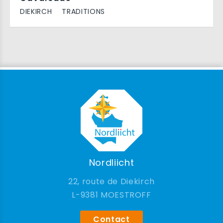
DIEKIRCH
TRADITIONS
Nordliicht
22, route de Diekirch
9381 MOESTROFF
Contact