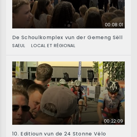
00:08:01
De Schoulkomplex vun der Gemeng Sëll
SAEUL
LOCAL ET RÉGIONAL
00:22:09
10. Editioun vun de 24 Stonne Vëlo