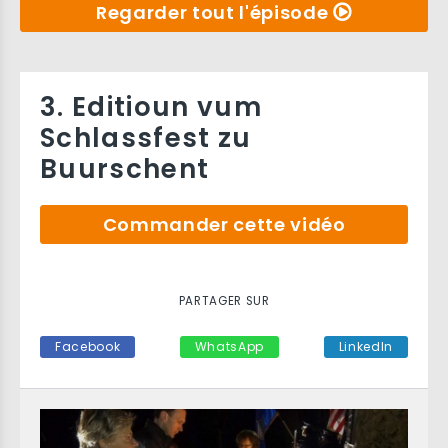
Regarder tout l'épisode
3. Editioun vum
Schlassfest zu
Buurschent
Commander cette vidéo
PARTAGER SUR
Facebook
WhatsApp
LinkedIn