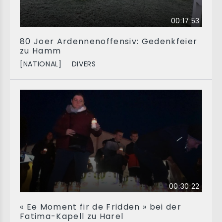
00:17:53
80 Joer Ardennenoffensiv: Gedenkfeier
zu Hamm
[NATIONAL]
DIVERS
00:30:22
« Ee Moment fir de Fridden » bei der
Fatima-Kapell zu Harel