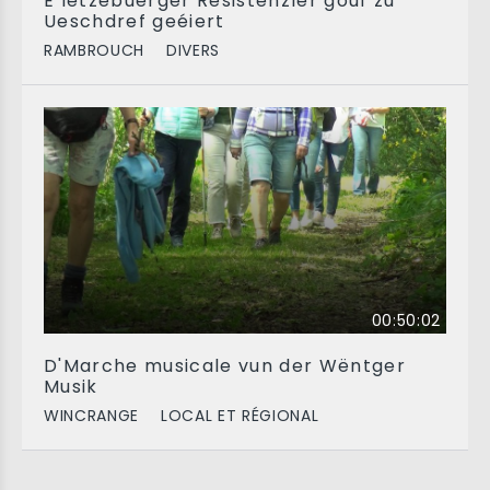
E lëtzebuerger Resistenzler gouf zu
Ueschdref geéiert
RAMBROUCH
DIVERS
00:50:02
D'Marche musicale vun der Wëntger
Musik
WINCRANGE
LOCAL ET RÉGIONAL