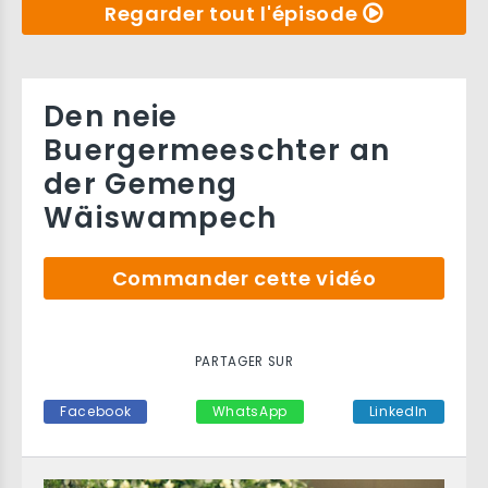
Regarder tout l'épisode
Den neie
Buergermeeschter an
der Gemeng
Wäiswampech
Commander cette vidéo
PARTAGER SUR
Facebook
WhatsApp
LinkedIn