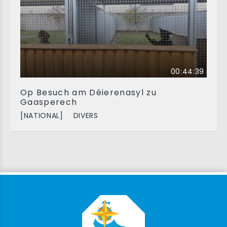
00:44:39
Op Besuch am Déierenasyl zu
Gaasperech
[NATIONAL]
DIVERS