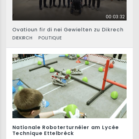
00:03:32
Ovatioun fir di nei Gewielten zu Dikrech
DIEKIRCH
POLITIQUE
Nationale Roboterturnéier am Lycée
Technique Ettelbréck