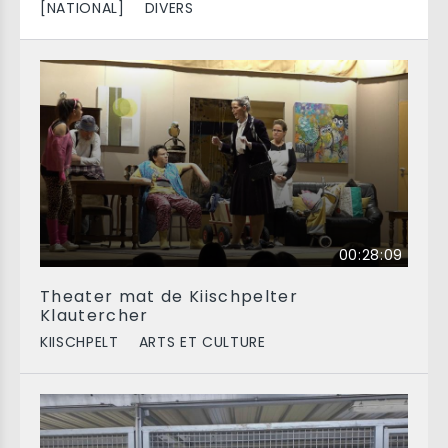
[NATIONAL]
DIVERS
00:28:09
Theater mat de Kiischpelter
Klautercher
KIISCHPELT
ARTS ET CULTURE