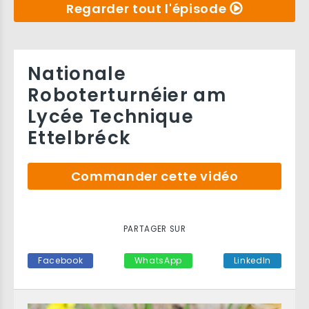
Regarder tout l'épisode
Nationale
Roboterturnéier am
Lycée Technique
Ettelbréck
Commander cette vidéo
PARTAGER SUR
Facebook
WhatsApp
LinkedIn