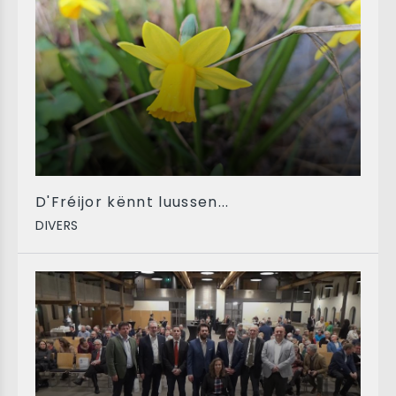
D'Fréijor kënnt luussen...
DIVERS