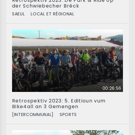
Retrospektiv 2023: De Park & Ride op
der Schwiebecher Bréck
SAEUL
LOCAL ET RÉGIONAL
00:26:56
Retrospektiv 2023: 5. Editioun vum
Bike4all an 3 Gemengen
[INTERCOMMUNAL]
SPORTS