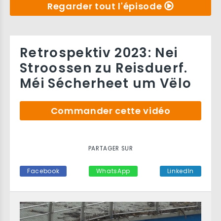
Regarder tout l'épisode
Retrospektiv 2023: Nei
Stroossen zu Reisduerf.
Méi Sécherheet um Vëlo
Commander cette vidéo
PARTAGER SUR
Facebook
WhatsApp
LinkedIn