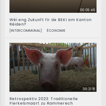
00:05:46
Wéi eng Zukunft fir de BEKI am Kanton
Réiden?
[INTERCOMMUNAL]
ÉCONOMIE
00:21:15
Retrospektiv 2023: Traditionelle
Fierkelsmaart zu Rammerech