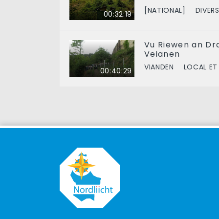
[NATIONAL]
DIVER
00:32:19
Vu Riewen an D
Veianen
VIANDEN
LOCAL ET
00:40:29