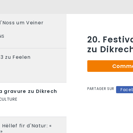
d'Noss um Veiner
NS
20. Festiv
zu Dikrec
23 zu Feelen
Comman
PARTAGER SUR
Face
la gravure zu Dikrech
CULTURE
Hëllef fir d'Natur: «
»