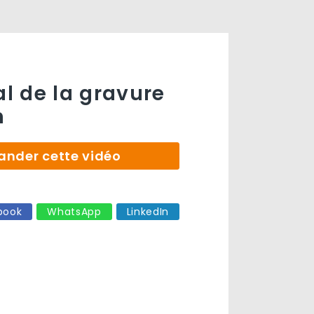
al de la gravure
h
der cette vidéo
book
WhatsApp
LinkedIn