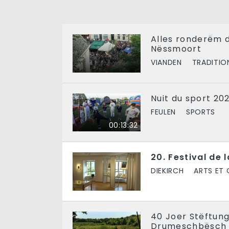
Alles ronderëm 
Nëssmoort
VIANDEN
TRADITIO
Nuit du sport 20
FEULEN
SPORTS
00:13:32
20. Festival de 
DIEKIRCH
ARTS ET 
40 Joer Stëftung 
Drumeschbësch 