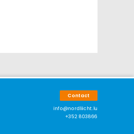
Contact
info@nordliicht.lu
+352 803866