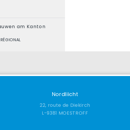
S
rauwen am Kanton
 RÉGIONAL
Nordliicht
22, route de Diekirch
9381 MOESTROFF