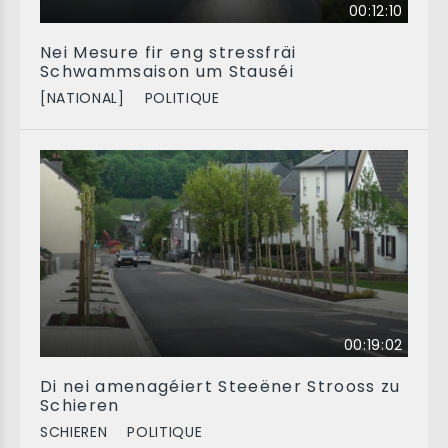
00:12:10
Nei Mesure fir eng stressfräi
Schwammsaison um Stauséi
[NATIONAL]
POLITIQUE
00:19:02
Di nei amenagéiert Steeëner Strooss zu
Schieren
SCHIEREN
POLITIQUE