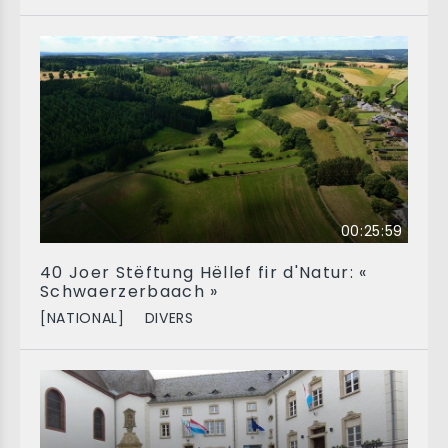
00:25:59
40 Joer Stëftung Hëllef fir d'Natur: «
Schwaerzerbaach »
[NATIONAL]
DIVERS