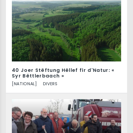
40 Joer Stëftung Hëllef fir d'Natur: «
Syr Bëttlerbaach »
[NATIONAL]
DIVERS