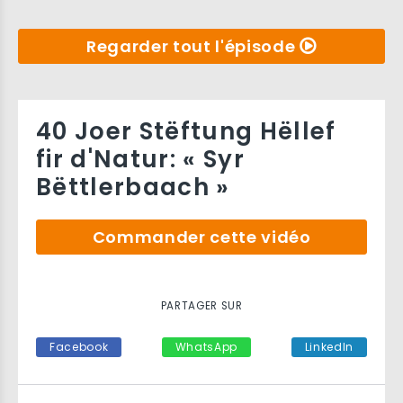
Regarder tout l'épisode
40 Joer Stëftung Hëllef
fir d'Natur: « Syr
Bëttlerbaach »
Commander cette vidéo
PARTAGER SUR
Facebook
WhatsApp
LinkedIn