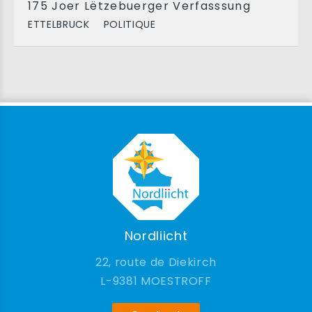
175 Joer Lëtzebuerger Verfasssung
ETTELBRUCK
POLITIQUE
Nordliicht
22, route de Diekirch
9381 MOESTROFF