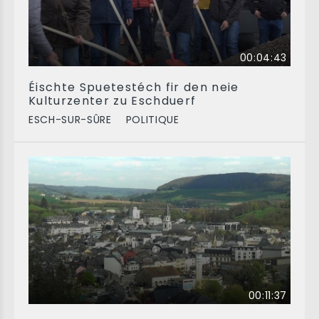
00:04:43
Éischte Spuetestéch fir den neie
Kulturzenter zu Eschduerf
ESCH-SUR-SÛRE
POLITIQUE
00:11:37