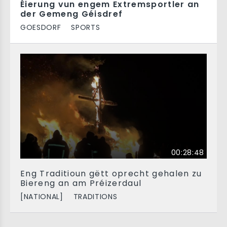
Éierung vun engem Extremsportler an
der Gemeng Géisdref
GOESDORF
SPORTS
00:28:48
Eng Traditioun gëtt oprecht gehalen zu
Biereng an am Préizerdaul
[NATIONAL]
TRADITIONS