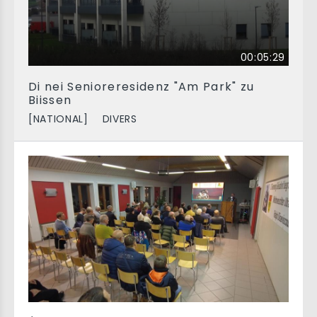
00:05:29
Di nei Senioreresidenz "Am Park" zu
Biissen
[NATIONAL]
DIVERS