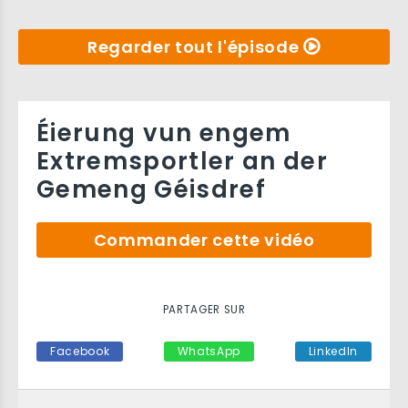
Regarder tout l'épisode
Éierung vun engem
Extremsportler an der
Gemeng Géisdref
Commander cette vidéo
PARTAGER SUR
Facebook
WhatsApp
LinkedIn