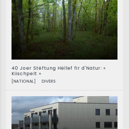
40 Joer Stëftung Hëllef fir d'Natur: «
Kiischpelt »
[NATIONAL]
DIVERS