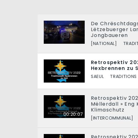
De Chrëschtdags
Lëtzebuerger La
Jongbaueren
[NATIONAL]
TRADI
Retrospektiv 202
Hexbrennen zu S
SAEUL
TRADITIONS
Retrospektiv 202
Mëllerdall » Eng 
Klimaschutz
00:20:07
[INTERCOMMUNAL]
Retrospektiv 202