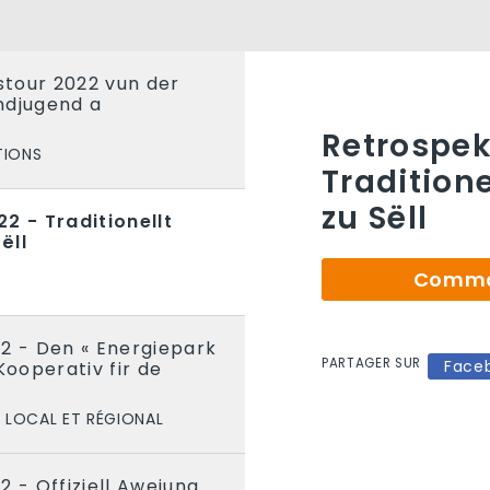
tour 2022 vun der
ndjugend a
Retrospek
TIONS
Tradition
zu Sëll
2 - Traditionellt
ëll
Comman
2 - Den « Energiepark
PARTAGER SUR
Face
Kooperativ fir de
LOCAL ET RÉGIONAL
2 - Offiziell Aweiung