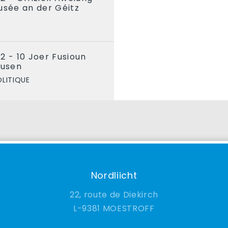
sée an der Géitz
2 - 10 Joer Fusioun
usen
OLITIQUE
Nordliicht
22, route de Diekirch
9381 MOESTROFF