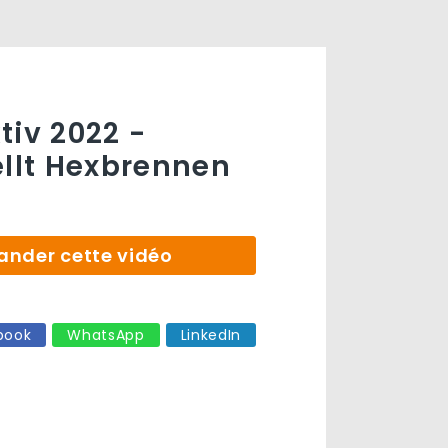
tiv 2022 -
ellt Hexbrennen
der cette vidéo
book
WhatsApp
LinkedIn