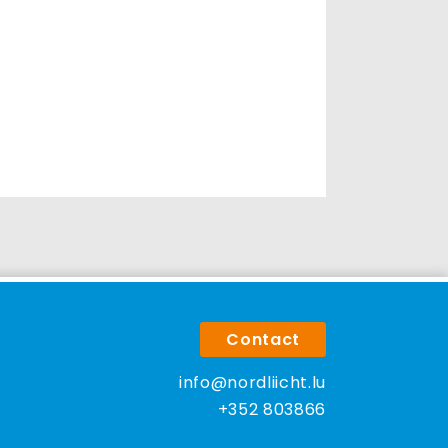
Contact
info@nordliicht.lu
+352 803866