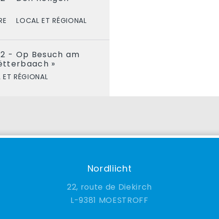
l
RE
LOCAL ET RÉGIONAL
22 - Op Besuch am
rëtterbaach »
 ET RÉGIONAL
Nordliicht
22, route de Diekirch
9381 MOESTROFF