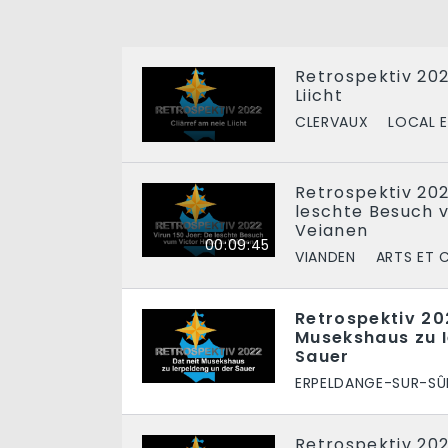
Retrospektiv 202
Liicht
CLERVAUX
LOCAL E
Retrospektiv 202
leschte Besuch 
Veianen
00:09:45
VIANDEN
ARTS ET 
Retrospektiv 20
Musekshaus zu I
Sauer
ERPELDANGE-SUR-SÛ
Retrospektiv 202