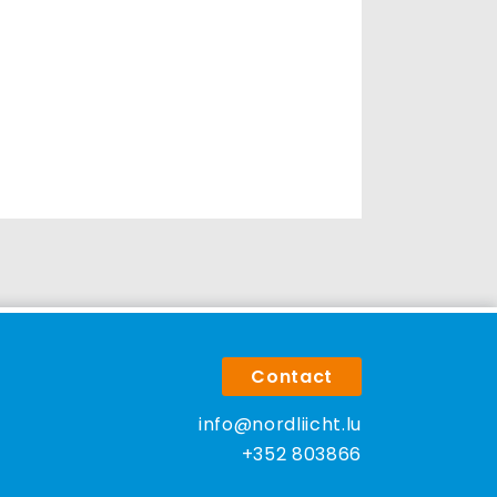
Contact
info@nordliicht.lu
+352 803866