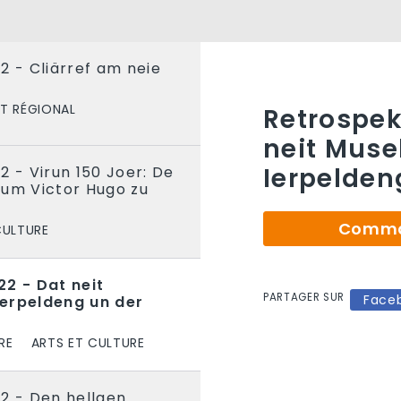
2 - Cliärref am neie
T RÉGIONAL
Retrospek
neit Muse
Ierpelden
2 - Virun 150 Joer: De
vum Victor Hugo zu
Comman
CULTURE
22 - Dat neit
PARTAGER SUR
Face
erpeldeng un der
RE
ARTS ET CULTURE
2 - Den hellgen