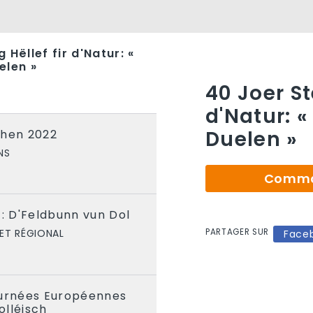
 Hëllef fir d'Natur: «
elen »
S
40 Joer St
d'Natur: 
Duelen »
chen 2022
NS
Comman
t: D'Feldbunn vun Dol
PARTAGER SUR
ET RÉGIONAL
Face
ournées Européennes
olléisch