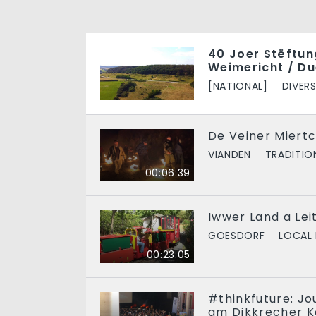
40 Joer Stëftung
Weimericht / Du
[NATIONAL]
DIVER
De Veiner Miert
VIANDEN
TRADITIO
00:06:39
Iwwer Land a Lei
GOESDORF
LOCAL 
00:23:05
#thinkfuture: J
am Dikkrecher K