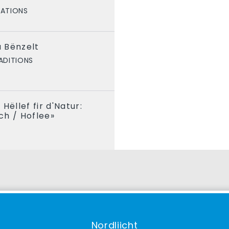
TATIONS
 Bënzelt
ADITIONS
Hëllef fir d'Natur:
ch / Hoflee»
S
Nordliicht