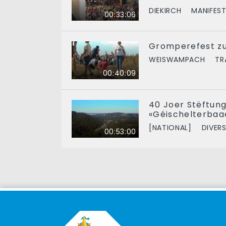
DIEKIRCH
MANIFES
00:33:06
Gromperefest zu
WEISWAMPACH
TR
00:40:09
40 Joer Stëftung 
«Géischelterbaa
[NATIONAL]
DIVER
00:53:00