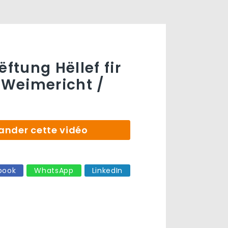
ëftung Hëllef fir
« Weimericht /
der cette vidéo
book
WhatsApp
LinkedIn