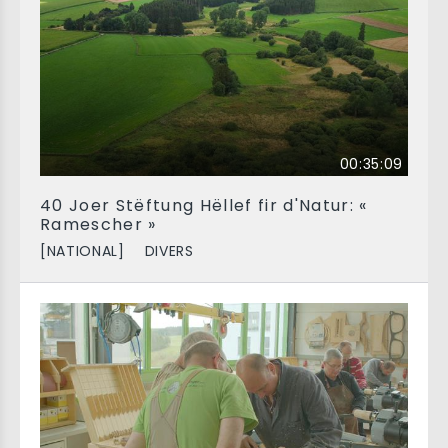
00:35:09
40 Joer Stëftung Hëllef fir d'Natur: «
Ramescher »
[NATIONAL]
DIVERS