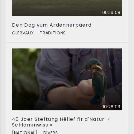
00:14:08
Den Dag vum Ardennerpäerd
CLERVAUX
TRADITIONS
00:28:09
40 Joer Stëftung Hëllef fir d'Natur: «
Schlammwiss »
[NATIONAL]
DIVERS