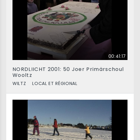
00:41:17
NORDLIICHT 2001: 50 Joer Primärschoul
Wooltz
WILTZ
LOCAL ET RÉGIONAL