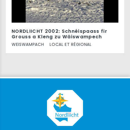
NORDLIICHT 2002: Schnéispaass fir
Grouss a Kleng zu Wäiswampech
WEISWAMPACH
LOCAL ET RÉGIONAL