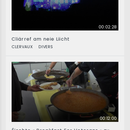
00:02:28
Cliärref am neie Liicht
CLERVAUX
DIVERS
00:12:00