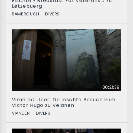
Éischte « Breakfast For Veterans » zu
Lëtzebuerg
RAMBROUCH
DIVERS
00:21:39
Virun 150 Joer: De leschte Besuch vum
Victor Hugo zu Veianen
VIANDEN
DIVERS