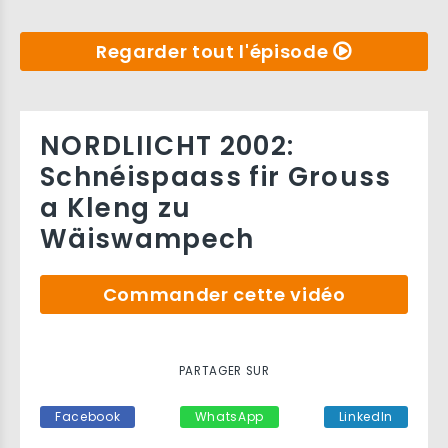
Regarder tout l'épisode
NORDLIICHT 2002:
Schnéispaass fir Grouss
a Kleng zu
Wäiswampech
Commander cette vidéo
PARTAGER SUR
Facebook
WhatsApp
LinkedIn