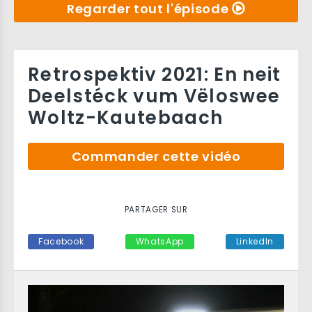
Regarder tout l'épisode
Retrospektiv 2021: En neit
Deelstéck vum Vëloswee
Woltz-Kautebaach
Commander cette vidéo
PARTAGER SUR
Facebook
WhatsApp
LinkedIn