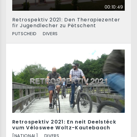
00:10:49
Retrospektiv 2021: Den Therapiezenter
fir Jugendlecher zu Pëtschent
PUTSCHEID
DIVERS
Retrospektiv 2021: En neit Deelstéck
vum Vëloswee Woltz-Kautebaach
[NATIONAL]
DIVERS