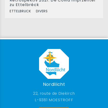
Retrospektiv 2021: De Covid Impfzenter
zu Ettelbréck
ETTELBRUCK
DIVERS
Nordliicht
22, route de Diekirch
9381 MOESTROFF