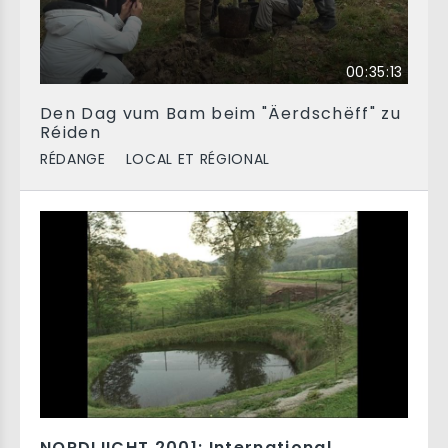
00:35:13
Den Dag vum Bam beim "Äerdschëff" zu
Réiden
RÉDANGE
LOCAL ET RÉGIONAL
NORDLIICHT 2001: International