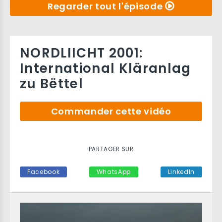
Regarder tout l'épisode
NORDLIICHT 2001:
International Kläranlag
zu Bëttel
Commander cette vidéo
PARTAGER SUR
Facebook
WhatsApp
LinkedIn