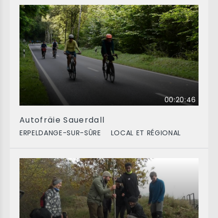
00:20:46
Autofräie Sauerdall
ERPELDANGE-SUR-SÛRE
LOCAL ET RÉGIONAL