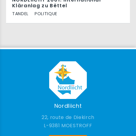
Kläranlag zu Bëttel
TANDEL
POLITIQUE
Nordliicht
22, route de Diekirch
9381 MOESTROFF