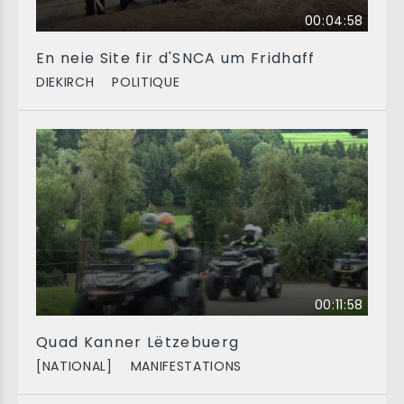
00:04:58
En neie Site fir d'SNCA um Fridhaff
DIEKIRCH
POLITIQUE
00:11:58
Quad Kanner Lëtzebuerg
[NATIONAL]
MANIFESTATIONS