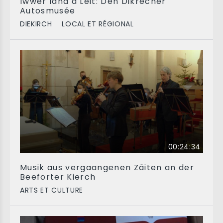
Iwwer land a Leit: Den Dikrecher
Autosmusée
DIEKIRCH
LOCAL ET RÉGIONAL
00:24:34
Musik aus vergaangenen Zäiten an der
Beeforter Kierch
ARTS ET CULTURE