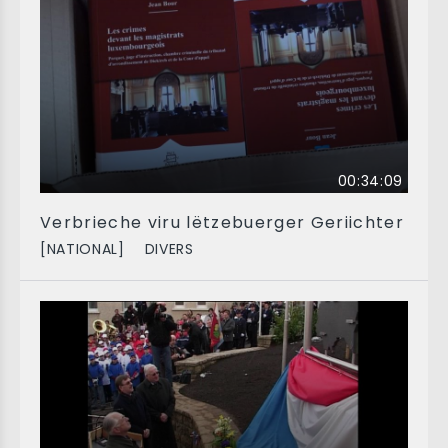
00:34:09
Verbrieche viru lëtzebuerger Geriichter
[NATIONAL]
DIVERS