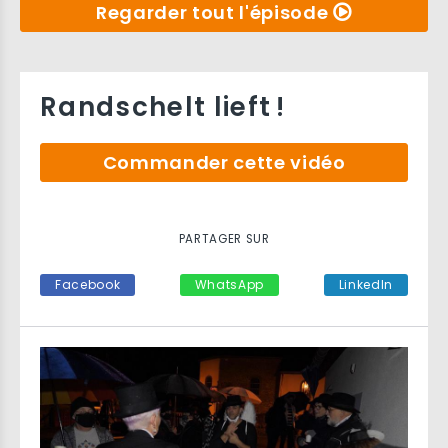
Regarder tout l'épisode
Randschelt lieft !
Commander cette vidéo
PARTAGER SUR
Facebook
WhatsApp
LinkedIn