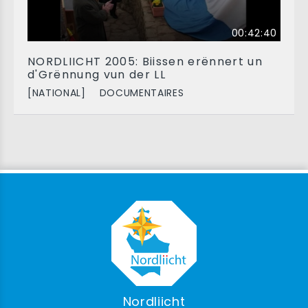
00:42:40
NORDLIICHT 2005: Biissen erënnert un
d'Grënnung vun der LL
[NATIONAL]
DOCUMENTAIRES
Nordliicht