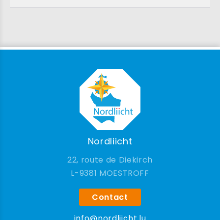
Nordliicht
22, route de Diekirch
9381 MOESTROFF
Contact
info@nordliicht.lu