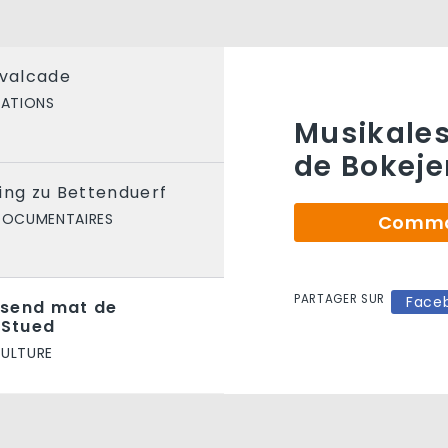
avalcade
TATIONS
Musikale
de Bokej
ing zu Bettenduerf
DOCUMENTAIRES
Comman
PARTAGER SUR
Face
esend mat de
 Stued
CULTURE