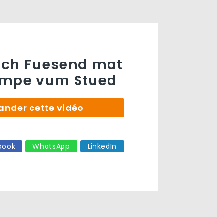
sch Fuesend mat
empe vum Stued
der cette vidéo
book
WhatsApp
LinkedIn