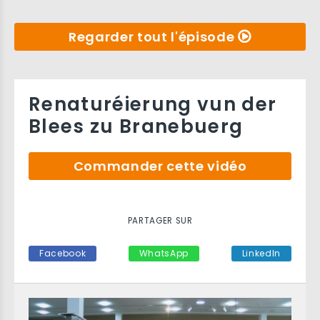
Regarder tout l'épisode
Renaturéierung vun der
Blees zu Branebuerg
Commander cette vidéo
PARTAGER SUR
Facebook
WhatsApp
LinkedIn