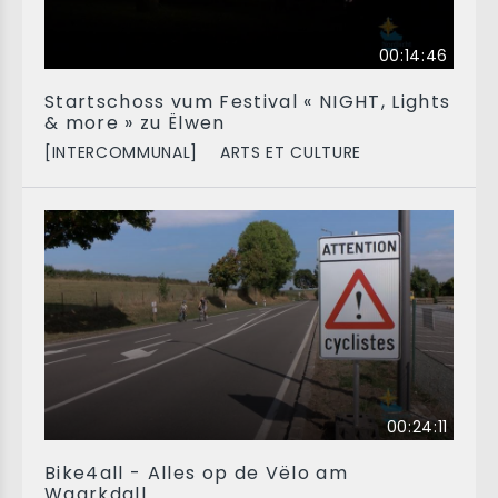
00:14:46
Startschoss vum Festival « NIGHT, Lights
& more » zu Ëlwen
[INTERCOMMUNAL]
ARTS ET CULTURE
00:24:11
Bike4all - Alles op de Vëlo am
Waarkdall