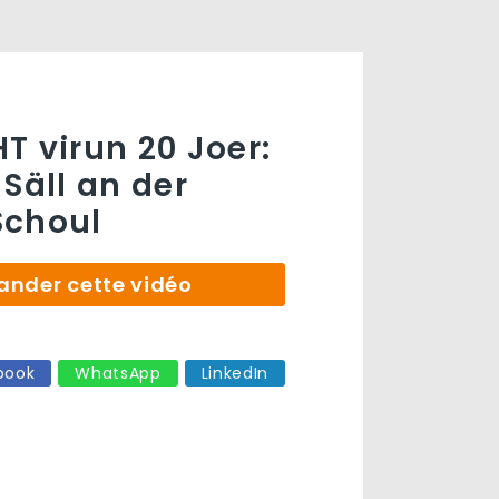
T virun 20 Joer:
Säll an der
Schoul
der cette vidéo
book
WhatsApp
LinkedIn