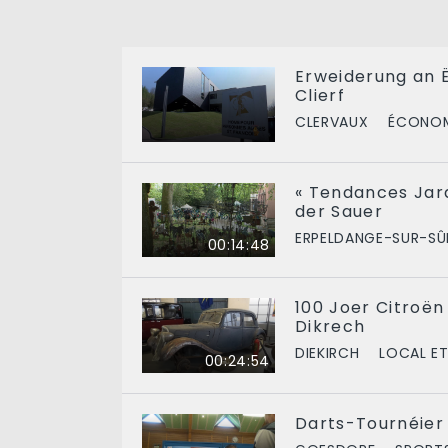
Erweiderung an
Clierf
CLERVAUX
ÉCONOM
« Tendances Jard
der Sauer
ERPELDANGE-SUR-SÛ
00:14:48
100 Joer Citroë
Dikrech
DIEKIRCH
LOCAL ET
00:24:54
Darts-Tournéier