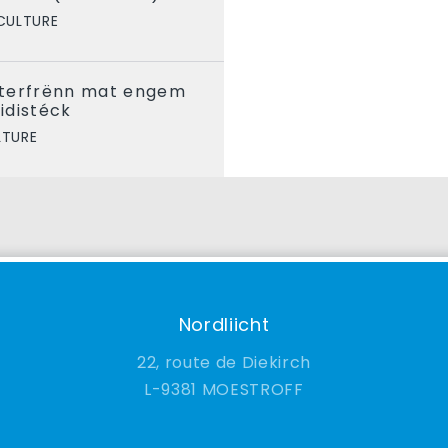
CULTURE
aterfrënn mat engem
idistéck
LTURE
Nordliicht
22, route de Diekirch
9381 MOESTROFF