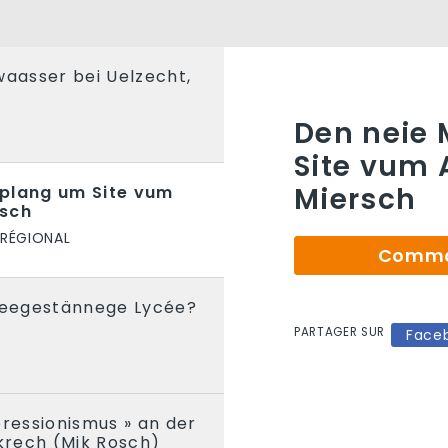
waasser bei Uelzecht,
S
Den neie
Site vum 
Miersch
rplang um Site vum
rsch
 RÉGIONAL
Comman
n eegestännege Lycée?
PARTAGER SUR
E
Face
pressionismus » an der
ikrech (Mik Rosch)