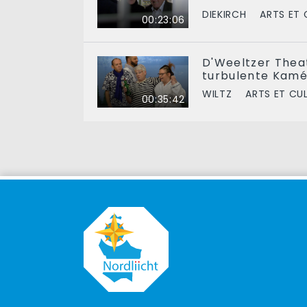
DIEKIRCH
ARTS ET 
00:23:06
D'Weeltzer The
turbulente Kamé
WILTZ
ARTS ET CU
00:35:42