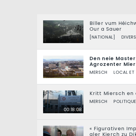
Biller vum Héich
Our a Sauer
[NATIONAL]
DIVER
Den neie Maste
Agrozenter Mie
MERSCH
LOCAL ET
Kritt Miersch e
MERSCH
POLITIQU
00:18:08
« Figurativen Im
aler Kierch zu D