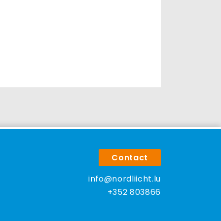
Contact
info@nordliicht.lu
+352 803866