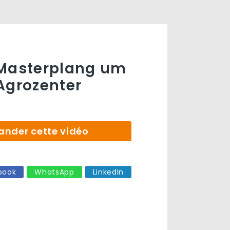
 Masterplang um
Agrozenter
der cette vidéo
book
WhatsApp
LinkedIn