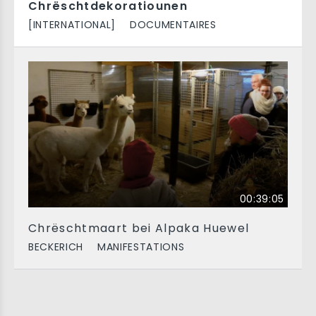
Chrëschtdekoratiounen
[INTERNATIONAL]
DOCUMENTAIRES
00:39:05
Chrëschtmaart bei Alpaka Huewel
BECKERICH
MANIFESTATIONS