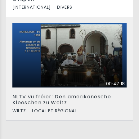
[INTERNATIONAL]
DIVERS
00:47:18
NLTV vu fréier: Den amerikanesche
Kleeschen zu Woltz
WILTZ
LOCAL ET RÉGIONAL