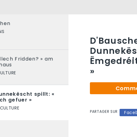
chen
NS
D'Bausche
Dunnekësc
Ëmgedréit
dlech Fridden? » am
rhaus
»
CULTURE
Comman
nnekëscht spillt: «
ch gefuer »
 CULTURE
PARTAGER SUR
Face