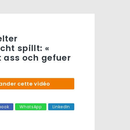
lter
ht spillt: «
 ass och gefuer
der cette vidéo
book
WhatsApp
LinkedIn