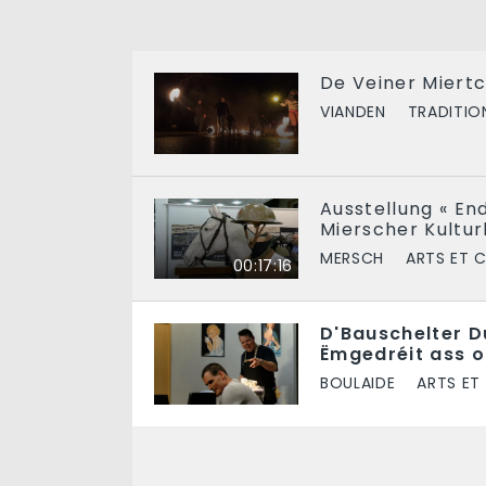
De Veiner Miert
VIANDEN
TRADITIO
Ausstellung « En
Mierscher Kultu
MERSCH
ARTS ET 
00:17:16
D'Bauschelter Du
Ëmgedréit ass o
BOULAIDE
ARTS ET