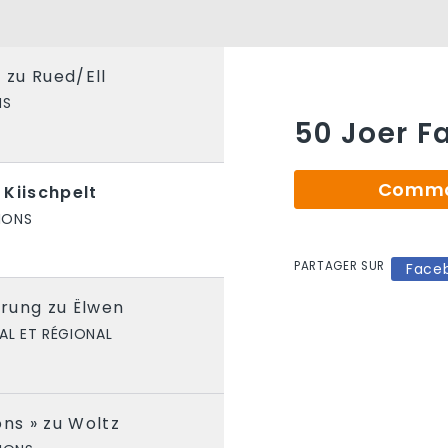
 zu Rued/Ell
NS
50 Joer F
Comman
 Kiischpelt
IONS
PARTAGER SUR
Face
rung zu Ëlwen
AL ET RÉGIONAL
ons » zu Woltz