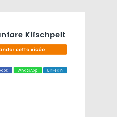
anfare Kiischpelt
der cette vidéo
book
WhatsApp
LinkedIn