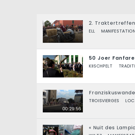
2. Traktertreffen
ELL
MANIFESTATIO
50 Joer Fanfare
KIISCHPELT
TRADIT
Franziskuswande
TROISVIERGES
LOC
00:29:56
« Nuit des Lampi