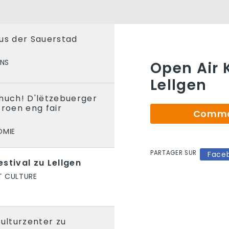
us der Sauerstad
ONS
Open Air 
Lellgen
nuch! D'lëtzebuerger
froen eng fair
Comman
OMIE
PARTAGER SUR
Face
stival zu Lellgen
T CULTURE
Kulturzenter zu