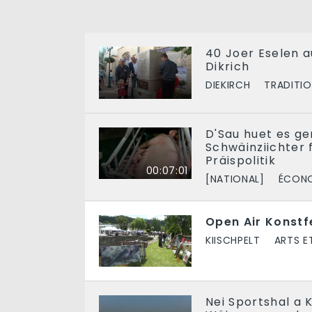
40 Joer Eselen a
Dikrich
DIEKIRCH
TRADITI
D'Sau huet es ge
Schwäinziichter 
Präispolitik
00:07:01
[NATIONAL]
ÉCON
Open Air Konstfe
KIISCHPELT
ARTS E
Nei Sportshal a 