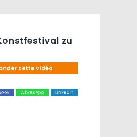
Konstfestival zu
der cette vidéo
book
WhatsApp
LinkedIn