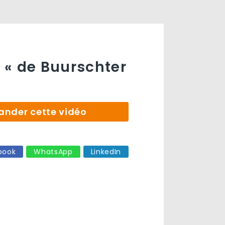
« de Buurschter
der cette vidéo
book
WhatsApp
LinkedIn