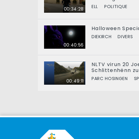
ELL
POLITIQUE
00:34:28
Halloween Specia
DIEKIRCH
DIVERS
00:40:56
NLTV virun 20 Jo
Schlittenhënn z
PARC HOSINGEN
S
00:49:11