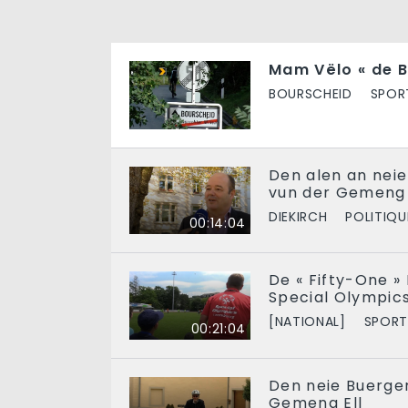
Mam Vëlo « de B
BOURSCHEID
SPOR
Den alen an nei
vun der Gemeng
DIEKIRCH
POLITIQU
00:14:04
De « Fifty-One 
Special Olympic
[NATIONAL]
SPORT
00:21:04
Den neie Buerge
Gemeng Ell