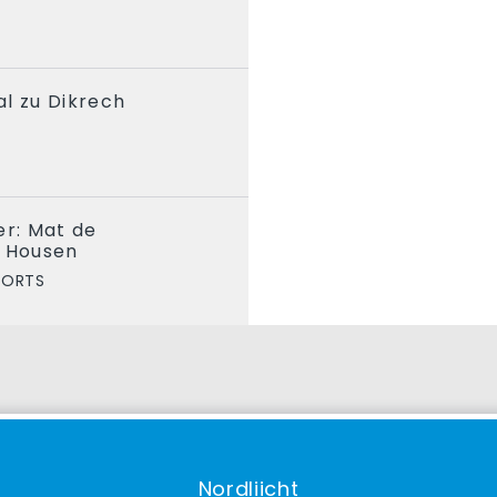
l zu Dikrech
er: Mat de
u Housen
PORTS
Nordliicht