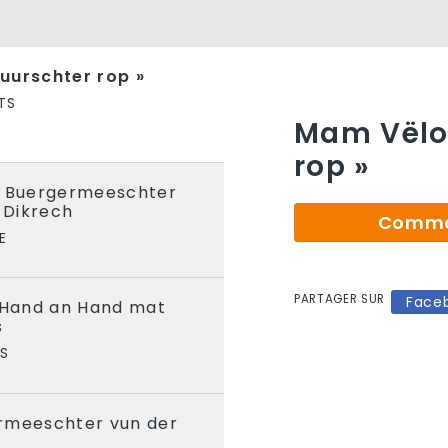
uurschter rop »
TS
Mam Vëlo 
rop »
e Buergermeeschter
 Dikrech
Comman
E
PARTAGER SUR
Face
» Hand an Hand mat
s
S
rmeeschter vun der