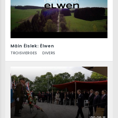
Mäin Éislek: Ëlwen
TROISVIERGES
DIVERS